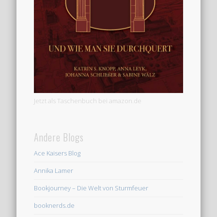
Jetzt als Taschenbuch bei amazon.de
Andere Blogs
Ace Kaisers Blog
Annika Lamer
Bookjourney – Die Welt von Sturmfeuer
booknerds.de