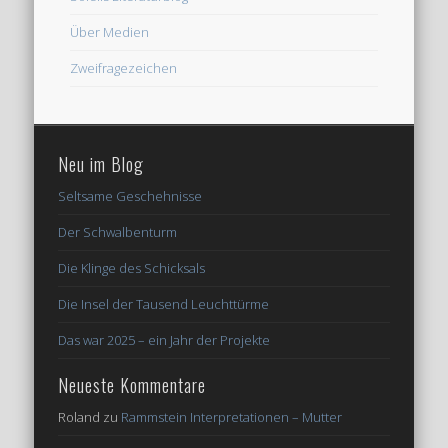
Über Medien
Zweifragezeichen
Neu im Blog
Seltsame Geschehnisse
Der Schwalbenturm
Die Klinge des Schicksals
Die Insel der Tausend Leuchttürme
Das war 2025 – ein Jahr der Projekte
Neueste Kommentare
Roland
zu
Rammstein Interpretationen – Mutter