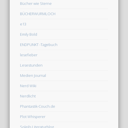
Bücher wie Sterne
BÜCHERWURMLOCH
e13
Emily Bold
ENDPUNKT -Tagebuch
lesefieber
Lesestunden
Medien Journal
Nerd Wiki
Nerdlicht
Phantastik-Couch.de
Plot Whisperer
Soleils Literaturblog