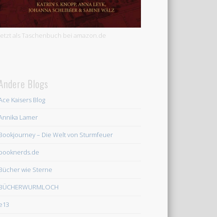
Jetzt als Taschenbuch bei amazon.de
Andere Blogs
Ace Kaisers Blog
Annika Lamer
Bookjourney – Die Welt von Sturmfeuer
booknerds.de
Bücher wie Sterne
BÜCHERWURMLOCH
e13