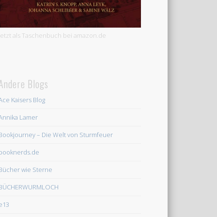
Jetzt als Taschenbuch bei amazon.de
Andere Blogs
Ace Kaisers Blog
Annika Lamer
Bookjourney – Die Welt von Sturmfeuer
booknerds.de
Bücher wie Sterne
BÜCHERWURMLOCH
e13