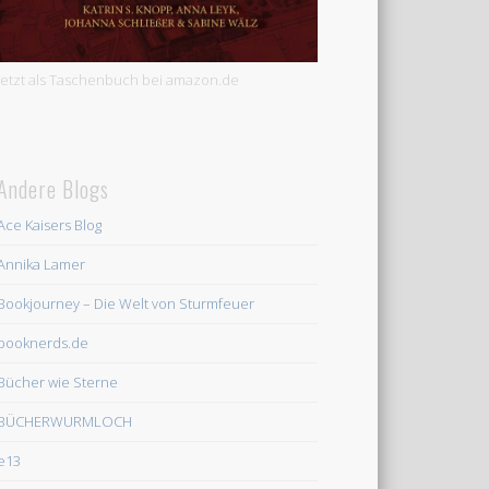
Jetzt als Taschenbuch bei amazon.de
Andere Blogs
Ace Kaisers Blog
Annika Lamer
Bookjourney – Die Welt von Sturmfeuer
booknerds.de
Bücher wie Sterne
BÜCHERWURMLOCH
e13