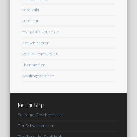
Nerd Wiki
Nerdlicht
Phantastik-Couch.de
Plot Whisperer
Soleils Literaturblog
Über Medien
Zweifragezeichen
Neu im Blog
Seltsame Geschehnisse
Der Schwalbenturm
Die Klinge des Schicksals