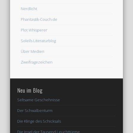
Nerdlicht
Phantastik-Couch.de
Plot Whisperer
Soleils Literaturblog
Über Medien
Zweifragezeichen
Neu im Blog
Seltsame Geschehnisse
Der Schwalbenturm
Die Klinge des Schicksals
Die Insel der Tausend Leuchttürme