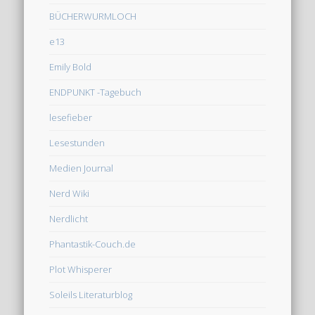
BÜCHERWURMLOCH
e13
Emily Bold
ENDPUNKT -Tagebuch
lesefieber
Lesestunden
Medien Journal
Nerd Wiki
Nerdlicht
Phantastik-Couch.de
Plot Whisperer
Soleils Literaturblog