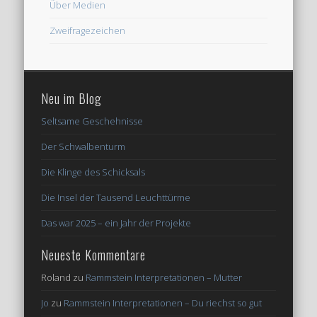
Über Medien
Zweifragezeichen
Neu im Blog
Seltsame Geschehnisse
Der Schwalbenturm
Die Klinge des Schicksals
Die Insel der Tausend Leuchttürme
Das war 2025 – ein Jahr der Projekte
Neueste Kommentare
Roland
zu
Rammstein Interpretationen – Mutter
Jo
zu
Rammstein Interpretationen – Du riechst so gut