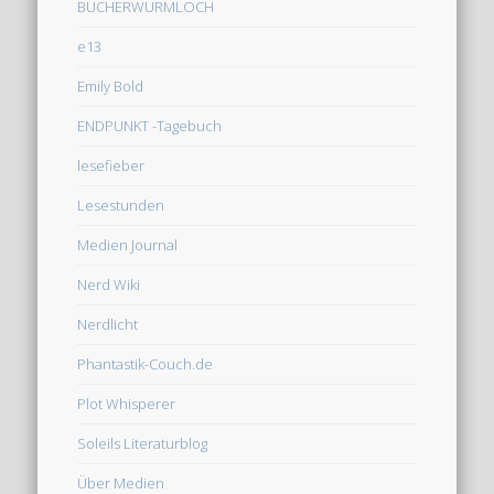
BÜCHERWURMLOCH
e13
Emily Bold
ENDPUNKT -Tagebuch
lesefieber
Lesestunden
Medien Journal
Nerd Wiki
Nerdlicht
Phantastik-Couch.de
Plot Whisperer
Soleils Literaturblog
Über Medien