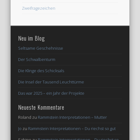
Zweifragezeichen
Neu im Blog
Seltsame Geschehnisse
Der Schwalbenturm
Die Klinge des Schicksals
Die Insel der Tausend Leuchttürme
Das war 2025 – ein Jahr der Projekte
Neueste Kommentare
Roland
zu
Rammstein Interpretationen – Mutter
Jo
zu
Rammstein Interpretationen – Du riechst so gut
Sabine
zu
Rammstein Interpretationen – Du riechst so