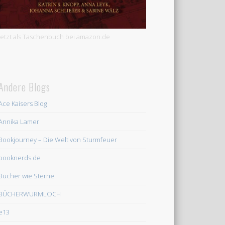
Jetzt als Taschenbuch bei amazon.de
Andere Blogs
Ace Kaisers Blog
Annika Lamer
Bookjourney – Die Welt von Sturmfeuer
booknerds.de
Bücher wie Sterne
BÜCHERWURMLOCH
e13