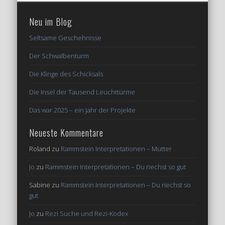
Neu im Blog
Seltsame Geschehnisse
Der Schwalbenturm
Die Klinge des Schicksals
Die Insel der Tausend Leuchttürme
Das war 2025 – ein Jahr der Projekte
Neueste Kommentare
Roland
zu
Rammstein Interpretationen – Mutter
Jo
zu
Rammstein Interpretationen – Du riechst so gut
Sabine
zu
Rammstein Interpretationen – Du riechst so
gut
Jo
zu
Rezi Suche und Rezi-Kodex