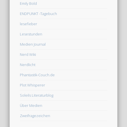
Emily Bold
ENDPUNKT -Tagebuch
lesefieber
Lesestunden
Medien Journal
Nerd Wiki
Nerdlicht
Phantastik-Couch.de
Plot Whisperer
Soleils Literaturblog
Über Medien
Zweifragezeichen