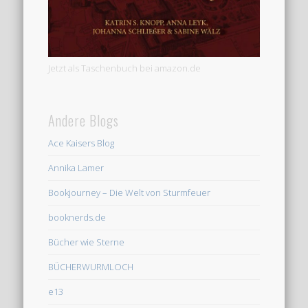
Jetzt als Taschenbuch bei amazon.de
Andere Blogs
Ace Kaisers Blog
Annika Lamer
Bookjourney – Die Welt von Sturmfeuer
booknerds.de
Bücher wie Sterne
BÜCHERWURMLOCH
e13