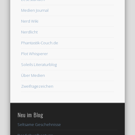
Medien Journal
Nerd Wiki
Nerdlicht
Phantastik-Couch.de
Plot Whisperer
Soleils Literaturblog
Über Medien
Zweifragezeichen
Neu im Blog
Seltsame Geschehnisse