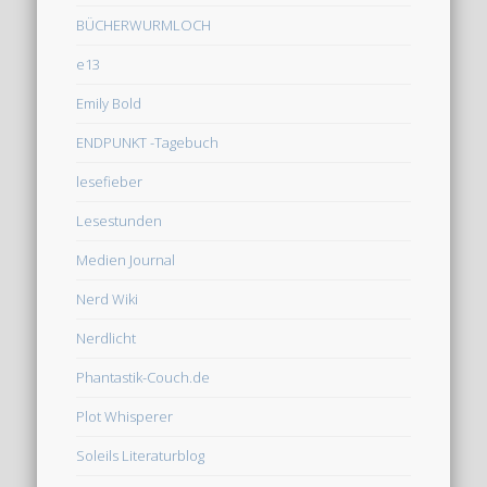
BÜCHERWURMLOCH
e13
Emily Bold
ENDPUNKT -Tagebuch
lesefieber
Lesestunden
Medien Journal
Nerd Wiki
Nerdlicht
Phantastik-Couch.de
Plot Whisperer
Soleils Literaturblog