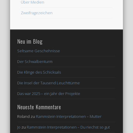
Über Medien
Zweifragezeichen
Neu im Blog
Seltsame Geschehnisse
Der Schwalbenturm
Die Klinge des Schicksals
Die Insel der Tausend Leuchttürme
Das war 2025 – ein Jahr der Projekte
Neueste Kommentare
Roland
zu
Rammstein Interpretationen – Mutter
Jo
zu
Rammstein Interpretationen – Du riechst so gut