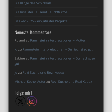
Die Klinge des Schicksals
Die Insel der Tausend Leuchttürme
Das war 2025 – ein Jahr der Projekte
Neueste Kommentare
Roland
zu
Rammstein Interpretationen – Mutter
Jo
zu
Rammstein Interpretationen – Du riechst so gut
Sabine
zu
Rammstein Interpretationen – Du riechst so
gut
Jo
zu
Rezi Suche und Rezi-Kodex
Michael Kothe, Autor
zu
Rezi Suche und Rezi-Kodex
Folge mir!