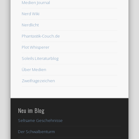
Medien Journal
Nerd Wiki
Nerdlicht
Phantastik-Couch.de
Plot Whisperer
Soleils Literaturblog
Über Medien
Zweifragezeichen
Neu im Blog
Seltsame Geschehnisse
Der Schwalbenturm