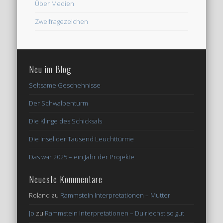
Über Medien
Zweifragezeichen
Neu im Blog
Seltsame Geschehnisse
Der Schwalbenturm
Die Klinge des Schicksals
Die Insel der Tausend Leuchttürme
Das war 2025 – ein Jahr der Projekte
Neueste Kommentare
Roland
zu
Rammstein Interpretationen – Mutter
Jo
zu
Rammstein Interpretationen – Du riechst so gut