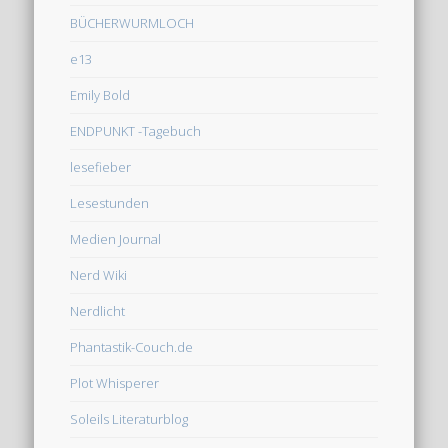
BÜCHERWURMLOCH
e13
Emily Bold
ENDPUNKT -Tagebuch
lesefieber
Lesestunden
Medien Journal
Nerd Wiki
Nerdlicht
Phantastik-Couch.de
Plot Whisperer
Soleils Literaturblog