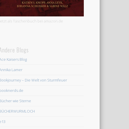
Jetzt als Taschenbuch bei amazon.de
Andere Blogs
Ace Kaisers Blog
Annika Lamer
Bookjourney – Die Welt von Sturmfeuer
booknerds.de
Bücher wie Sterne
BÜCHERWURMLOCH
e13