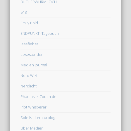
BÜCHERWURMLOCH
e13
Emily Bold
ENDPUNKT -Tagebuch
lesefieber
Lesestunden
Medien Journal
Nerd Wiki
Nerdlicht
Phantastik-Couch.de
Plot Whisperer
Soleils Literaturblog
Über Medien