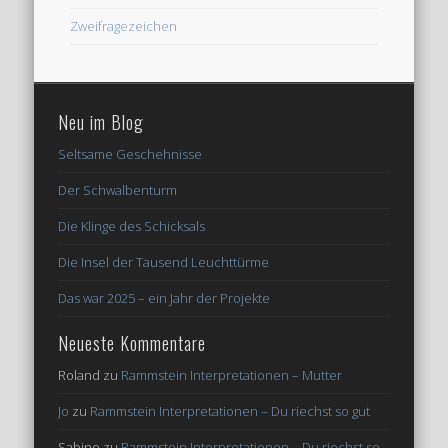
Zweifragezeichen
Neu im Blog
Seltsame Geschehnisse
Der Schwalbenturm
Die Klinge des Schicksals
Die Insel der Tausend Leuchttürme
Das war 2025 – ein Jahr der Projekte
Neueste Kommentare
Roland
zu
Rammstein Interpretationen – Mutter
Jo
zu
Rammstein Interpretationen – Du riechst so gut
Sabine
zu
Rammstein Interpretationen – Du riechst so