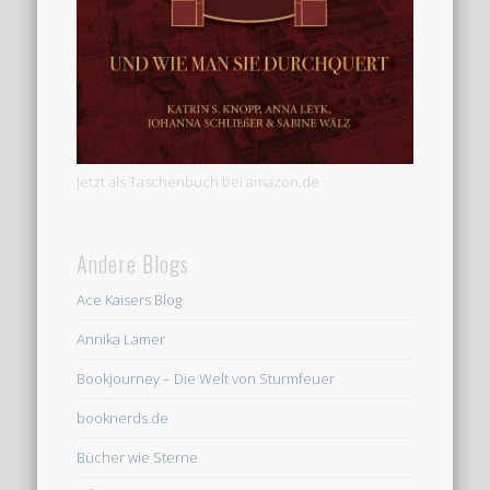
Jetzt als Taschenbuch bei amazon.de
Andere Blogs
Ace Kaisers Blog
Annika Lamer
Bookjourney – Die Welt von Sturmfeuer
booknerds.de
Bücher wie Sterne