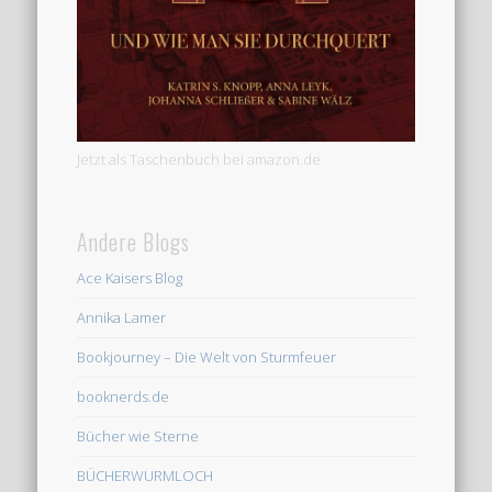
Jetzt als Taschenbuch bei amazon.de
Andere Blogs
Ace Kaisers Blog
Annika Lamer
Bookjourney – Die Welt von Sturmfeuer
booknerds.de
Bücher wie Sterne
BÜCHERWURMLOCH