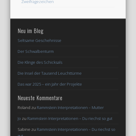
Zweifragezeichen
Neu im Blog
Seltsame Geschehnisse
Der Schwalbenturm
Die Klinge des Schicksals
Die Insel der Tausend Leuchttürme
Das war 2025 – ein Jahr der Projekte
Neueste Kommentare
Roland
zu
Rammstein Interpretationen – Mutter
Jo
zu
Rammstein Interpretationen – Du riechst so gut
Sabine
zu
Rammstein Interpretationen – Du riechst so
gut