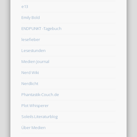
e13
Emily Bold
ENDPUNKT -Tagebuch
lesefieber
Lesestunden
Medien Journal
Nerd Wiki
Nerdlicht
Phantastik-Couch.de
Plot Whisperer
Soleils Literaturblog
Über Medien