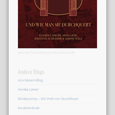
Jetzt als Taschenbuch bei amazon.de
Andere Blogs
Ace Kaisers Blog
Annika Lamer
Bookjourney – Die Welt von Sturmfeuer
booknerds.de