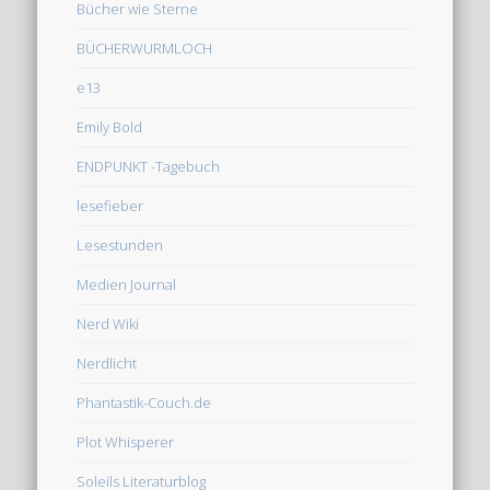
Bücher wie Sterne
BÜCHERWURMLOCH
e13
Emily Bold
ENDPUNKT -Tagebuch
lesefieber
Lesestunden
Medien Journal
Nerd Wiki
Nerdlicht
Phantastik-Couch.de
Plot Whisperer
Soleils Literaturblog