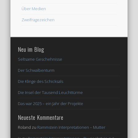
Über Medien
Zweifragezeichen
Neu im Blog
Seltsame Geschehnisse
Der Schwalbenturm
Die Klinge des Schicksals
Die Insel der Tausend Leuchttürme
Das war 2025 – ein Jahr der Projekte
Neueste Kommentare
Roland
zu
Rammstein Interpretationen – Mutter