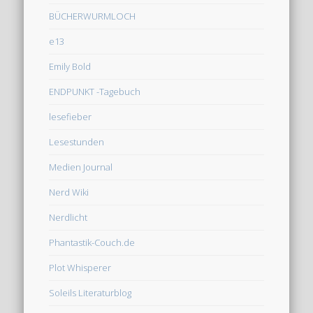
BÜCHERWURMLOCH
e13
Emily Bold
ENDPUNKT -Tagebuch
lesefieber
Lesestunden
Medien Journal
Nerd Wiki
Nerdlicht
Phantastik-Couch.de
Plot Whisperer
Soleils Literaturblog