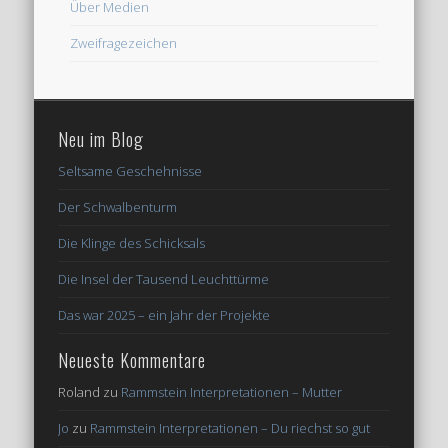
Über Medien
Zweifragezeichen
Neu im Blog
Seltsame Geschehnisse
Der Schwalbenturm
Die Klinge des Schicksals
Die Insel der Tausend Leuchttürme
Das war 2025 – ein Jahr der Projekte
Neueste Kommentare
Roland
zu
Rammstein Interpretationen – Mutter
Jo
zu
Rammstein Interpretationen – Du riechst so gut