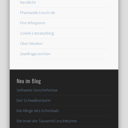
Nerdlicht
Phantastik-Couch.de
Plot Whisperer
Soleils Literaturblog
Über Medien
Zweifragezeichen
Neu im Blog
Seltsame Geschehnisse
Der Schwalbenturm
Die Klinge des Schicksals
Die Insel der Tausend Leuchttürme