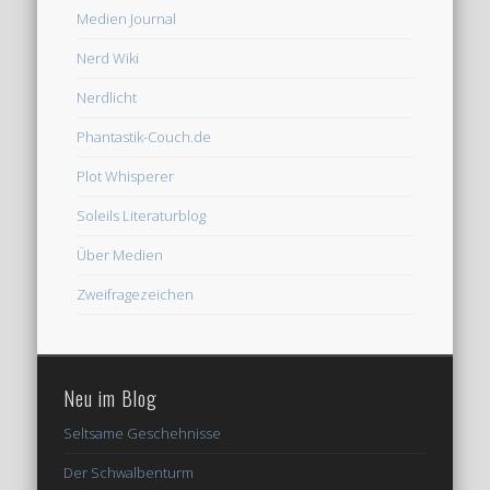
Medien Journal
Nerd Wiki
Nerdlicht
Phantastik-Couch.de
Plot Whisperer
Soleils Literaturblog
Über Medien
Zweifragezeichen
Neu im Blog
Seltsame Geschehnisse
Der Schwalbenturm