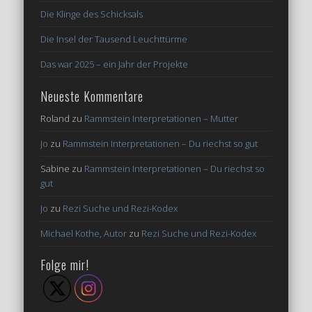
Die Klinge des Schicksals
Die Insel der Tausend Leuchttürme
Das war 2025 – ein Jahr der Projekte
Neueste Kommentare
Roland
zu
Rammstein Interpretationen – Mutter
Jo
zu
Rammstein Interpretationen – Du riechst so gut
Sabine
zu
Rammstein Interpretationen – Du riechst so
gut
Jo
zu
Rezi Suche und Rezi-Kodex
Michael Kothe, Autor
zu
Rezi Suche und Rezi-Kodex
Folge mir!