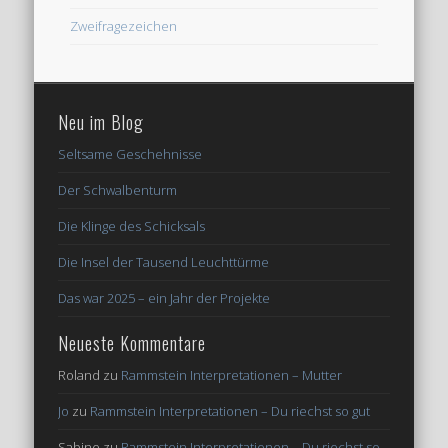
Zweifragezeichen
Neu im Blog
Seltsame Geschehnisse
Der Schwalbenturm
Die Klinge des Schicksals
Die Insel der Tausend Leuchttürme
Das war 2025 – ein Jahr der Projekte
Neueste Kommentare
Roland
zu
Rammstein Interpretationen – Mutter
Jo
zu
Rammstein Interpretationen – Du riechst so gut
Sabine
zu
Rammstein Interpretationen – Du riechst so