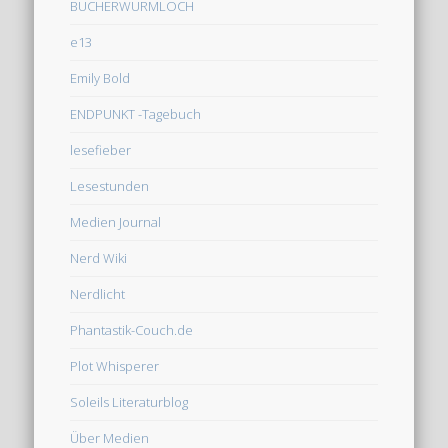
BÜCHERWURMLOCH
e13
Emily Bold
ENDPUNKT -Tagebuch
lesefieber
Lesestunden
Medien Journal
Nerd Wiki
Nerdlicht
Phantastik-Couch.de
Plot Whisperer
Soleils Literaturblog
Über Medien