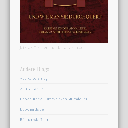
Jetzt als Taschenbuch bei amazon.de
Andere Blogs
Ace Kaisers Blog
Annika Lamer
Bookjourney – Die Welt von Sturmfeuer
booknerds.de
Bücher wie Sterne