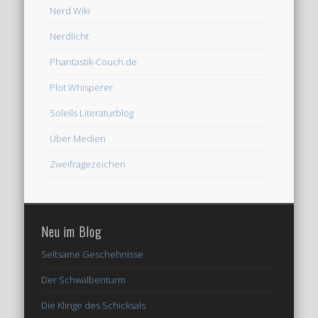
Nerd Wiki
Nerdlicht
Phantastik-Couch.de
Plot Whisperer
Soleils Literaturblog
Über Medien
Zweifragezeichen
Neu im Blog
Seltsame Geschehnisse
Der Schwalbenturm
Die Klinge des Schicksals