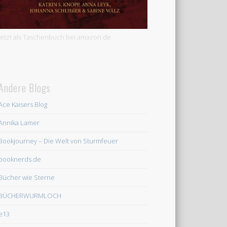
Jetzt als Taschenbuch bei amazon.de
Andere Blogs
Ace Kaisers Blog
Annika Lamer
Bookjourney – Die Welt von Sturmfeuer
booknerds.de
Bücher wie Sterne
BÜCHERWURMLOCH
e13