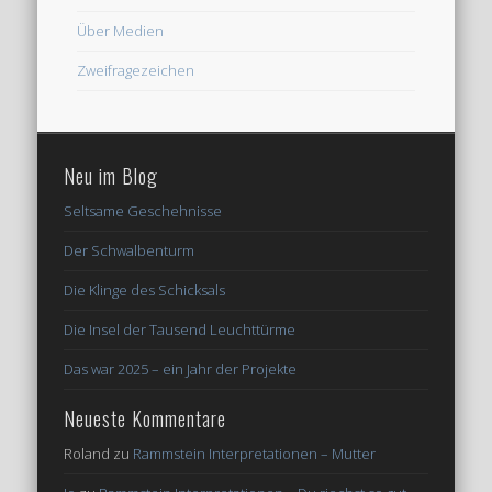
Über Medien
Zweifragezeichen
Neu im Blog
Seltsame Geschehnisse
Der Schwalbenturm
Die Klinge des Schicksals
Die Insel der Tausend Leuchttürme
Das war 2025 – ein Jahr der Projekte
Neueste Kommentare
Roland
zu
Rammstein Interpretationen – Mutter