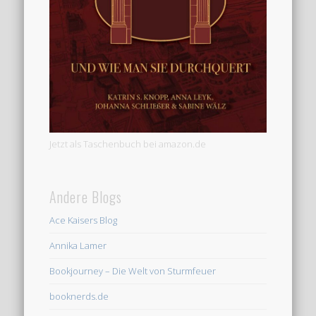
Jetzt als Taschenbuch bei amazon.de
Andere Blogs
Ace Kaisers Blog
Annika Lamer
Bookjourney – Die Welt von Sturmfeuer
booknerds.de