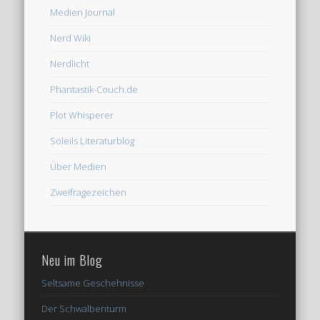
Medien Journal
Nerd Wiki
Nerdlicht
Phantastik-Couch.de
Plot Whisperer
Soleils Literaturblog
Über Medien
Zweifragezeichen
Neu im Blog
Seltsame Geschehnisse
Der Schwalbenturm