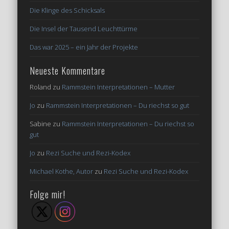
Die Klinge des Schicksals
Die Insel der Tausend Leuchttürme
Das war 2025 – ein Jahr der Projekte
Neueste Kommentare
Roland
zu
Rammstein Interpretationen – Mutter
Jo
zu
Rammstein Interpretationen – Du riechst so gut
Sabine
zu
Rammstein Interpretationen – Du riechst so
gut
Jo
zu
Rezi Suche und Rezi-Kodex
Michael Kothe, Autor
zu
Rezi Suche und Rezi-Kodex
Folge mir!