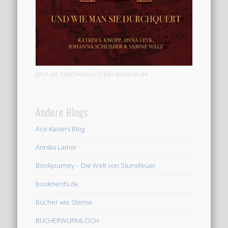
Jetzt als Taschenbuch bei amazon.de
Andere Blogs
Ace Kaisers Blog
Annika Lamer
Bookjourney – Die Welt von Sturmfeuer
booknerds.de
Bücher wie Sterne
BÜCHERWURMLOCH