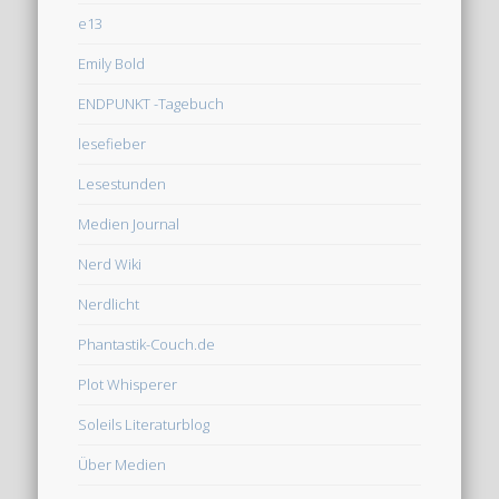
e13
Emily Bold
ENDPUNKT -Tagebuch
lesefieber
Lesestunden
Medien Journal
Nerd Wiki
Nerdlicht
Phantastik-Couch.de
Plot Whisperer
Soleils Literaturblog
Über Medien