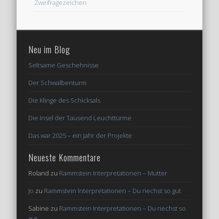
Zweifragezeichen
Neu im Blog
Seltsame Geschehnisse
Der Schwalbenturm
Die Klinge des Schicksals
Die Insel der Tausend Leuchttürme
Das war 2025 – ein Jahr der Projekte
Neueste Kommentare
Roland
zu
Rammstein Interpretationen – Mutter
Jo
zu
Rammstein Interpretationen – Du riechst so gut
Sabine
zu
Rammstein Interpretationen – Du riechst so
gut