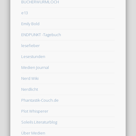
BÜCHERWURMLOCH
e13
Emily Bold
ENDPUNKT -Tagebuch
lesefieber
Lesestunden
Medien Journal
Nerd Wiki
Nerdlicht
Phantastik-Couch.de
Plot Whisperer
Soleils Literaturblog
Über Medien