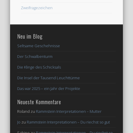
Zweifragezeichen
Neu im Blog
Seltsame Geschehnisse
Der Schwalbenturm
Die Klinge des Schicksals
Die Insel der Tausend Leuchttürme
Das war 2025 – ein Jahr der Projekte
Neueste Kommentare
Roland
zu
Rammstein Interpretationen – Mutter
Jo
zu
Rammstein Interpretationen – Du riechst so gut
Sabine
zu
Rammstein Interpretationen – Du riechst so