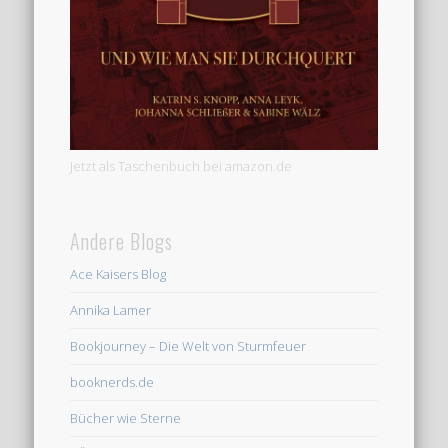
Jetzt als Taschenbuch bei amazon.de
Andere Blogs
Ace Kaisers Blog
Annika Lamer
Bookjourney – Die Welt von Sturmfeuer
booknerds.de
Bücher wie Sterne