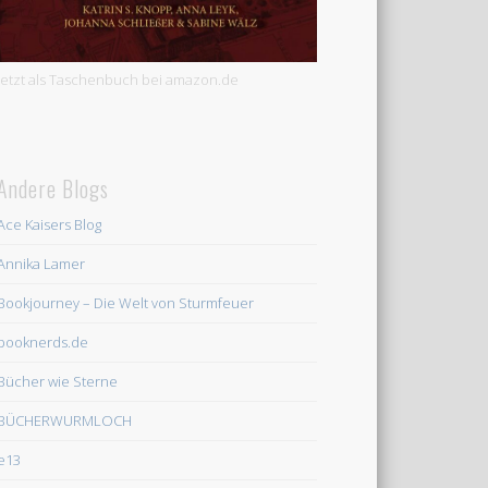
Jetzt als Taschenbuch bei amazon.de
Andere Blogs
Ace Kaisers Blog
Annika Lamer
Bookjourney – Die Welt von Sturmfeuer
booknerds.de
Bücher wie Sterne
BÜCHERWURMLOCH
e13