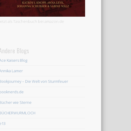
Jetzt als Taschenbuch bei amazon.de
Andere Blogs
Ace Kaisers Blog
Annika Lamer
Bookjourney – Die Welt von Sturmfeuer
booknerds.de
Bücher wie Sterne
BÜCHERWURMLOCH
e13