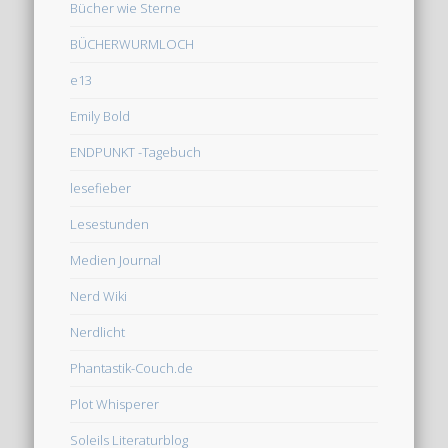
Bücher wie Sterne
BÜCHERWURMLOCH
e13
Emily Bold
ENDPUNKT -Tagebuch
lesefieber
Lesestunden
Medien Journal
Nerd Wiki
Nerdlicht
Phantastik-Couch.de
Plot Whisperer
Soleils Literaturblog