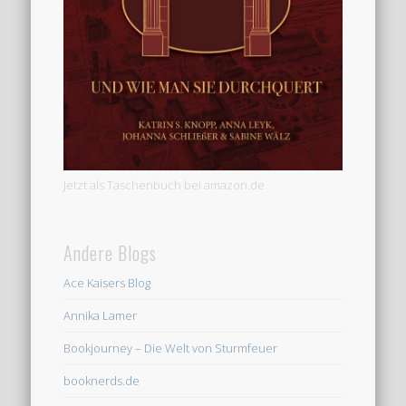
Jetzt als Taschenbuch bei amazon.de
Andere Blogs
Ace Kaisers Blog
Annika Lamer
Bookjourney – Die Welt von Sturmfeuer
booknerds.de