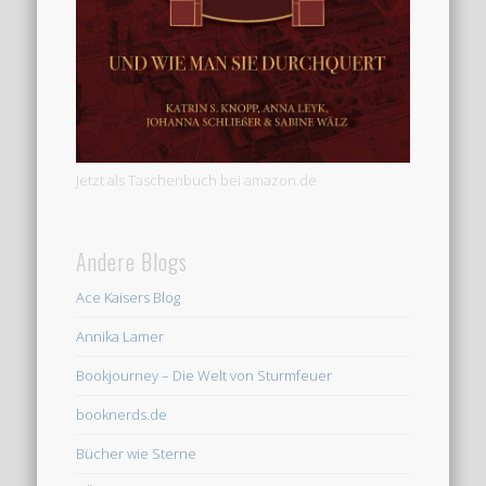
Jetzt als Taschenbuch bei amazon.de
Andere Blogs
Ace Kaisers Blog
Annika Lamer
Bookjourney – Die Welt von Sturmfeuer
booknerds.de
Bücher wie Sterne