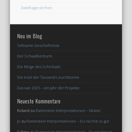
Zweifragezeichen
Neu im Blog
Seltsame Geschehnisse
Der Schwalbenturm
Die Klinge des Schicksals
Die Insel der Tausend Leuchttürme
Das war 2025 – ein Jahr der Projekte
Neueste Kommentare
Roland
zu
Rammstein Interpretationen – Mutter
Jo
zu
Rammstein Interpretationen – Du riechst so gut
Sabine
zu
Rammstein Interpretationen – Du riechst so