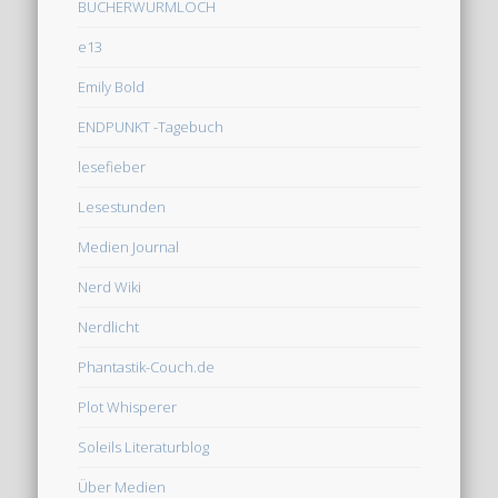
BÜCHERWURMLOCH
e13
Emily Bold
ENDPUNKT -Tagebuch
lesefieber
Lesestunden
Medien Journal
Nerd Wiki
Nerdlicht
Phantastik-Couch.de
Plot Whisperer
Soleils Literaturblog
Über Medien