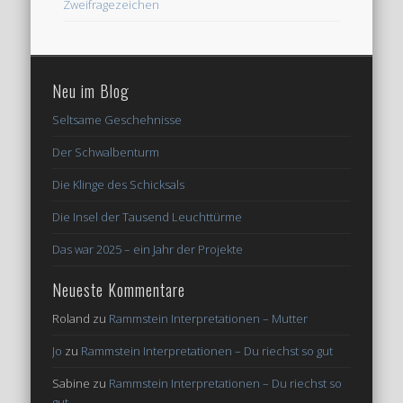
Zweifragezeichen
Neu im Blog
Seltsame Geschehnisse
Der Schwalbenturm
Die Klinge des Schicksals
Die Insel der Tausend Leuchttürme
Das war 2025 – ein Jahr der Projekte
Neueste Kommentare
Roland
zu
Rammstein Interpretationen – Mutter
Jo
zu
Rammstein Interpretationen – Du riechst so gut
Sabine
zu
Rammstein Interpretationen – Du riechst so
gut