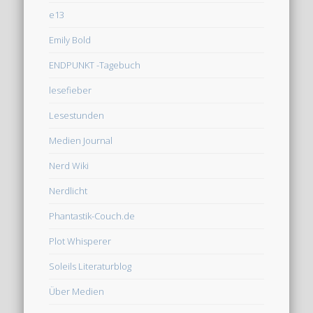
e13
Emily Bold
ENDPUNKT -Tagebuch
lesefieber
Lesestunden
Medien Journal
Nerd Wiki
Nerdlicht
Phantastik-Couch.de
Plot Whisperer
Soleils Literaturblog
Über Medien