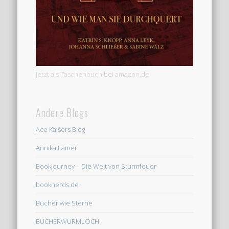
Jetzt als Taschenbuch bei amazon.de
Andere Blogs
Ace Kaisers Blog
Annika Lamer
Bookjourney – Die Welt von Sturmfeuer
booknerds.de
Bücher wie Sterne
BÜCHERWURMLOCH