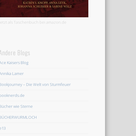
Jetzt als Taschenbuch bei amazon.de
Andere Blogs
Ace Kaisers Blog
Annika Lamer
Bookjourney – Die Welt von Sturmfeuer
booknerds.de
Bücher wie Sterne
BÜCHERWURMLOCH
e13