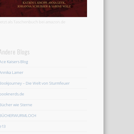
Jetzt als Taschenbuch bei amazon.de
Andere Blogs
Ace Kaisers Blog
Annika Lamer
Bookjourney – Die Welt von Sturmfeuer
booknerds.de
Bücher wie Sterne
BÜCHERWURMLOCH
e13