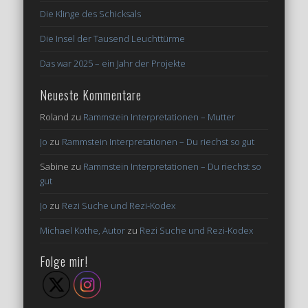
Die Klinge des Schicksals
Die Insel der Tausend Leuchttürme
Das war 2025 – ein Jahr der Projekte
Neueste Kommentare
Roland
zu
Rammstein Interpretationen – Mutter
Jo
zu
Rammstein Interpretationen – Du riechst so gut
Sabine
zu
Rammstein Interpretationen – Du riechst so
gut
Jo
zu
Rezi Suche und Rezi-Kodex
Michael Kothe, Autor
zu
Rezi Suche und Rezi-Kodex
Folge mir!