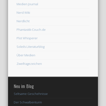
Medien Journal
Nerd Wiki
Nerdlicht
Phantastik-Couch.de
Plot Whisperer
Soleils Literaturblog
Über Medien
Zweifragezeichen
Neu im Blog
Seltsame Geschehnisse
Der Schwalbenturm