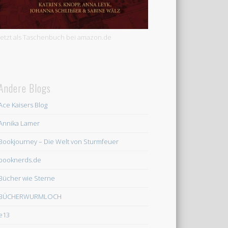
Jetzt als Taschenbuch bei amazon.de
Andere Blogs
Ace Kaisers Blog
Annika Lamer
Bookjourney – Die Welt von Sturmfeuer
booknerds.de
Bücher wie Sterne
BÜCHERWURMLOCH
e13