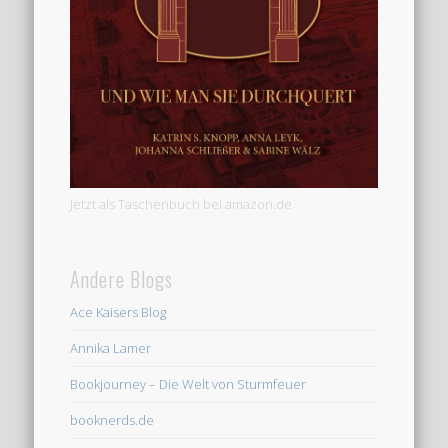
Jetzt als Taschenbuch bei amazon.de
Andere Blogs
Ace Kaisers Blog
Annika Lamer
Bookjourney – Die Welt von Sturmfeuer
booknerds.de