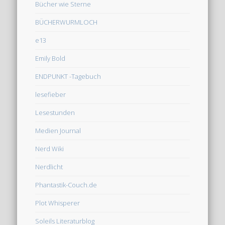
Bücher wie Sterne
BÜCHERWURMLOCH
e13
Emily Bold
ENDPUNKT -Tagebuch
lesefieber
Lesestunden
Medien Journal
Nerd Wiki
Nerdlicht
Phantastik-Couch.de
Plot Whisperer
Soleils Literaturblog