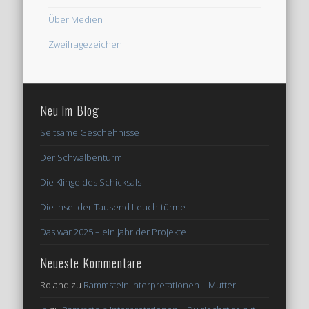
Über Medien
Zweifragezeichen
Neu im Blog
Seltsame Geschehnisse
Der Schwalbenturm
Die Klinge des Schicksals
Die Insel der Tausend Leuchttürme
Das war 2025 – ein Jahr der Projekte
Neueste Kommentare
Roland
zu
Rammstein Interpretationen – Mutter