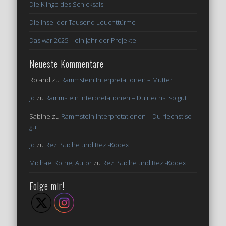
Die Klinge des Schicksals
Die Insel der Tausend Leuchttürme
Das war 2025 – ein Jahr der Projekte
Neueste Kommentare
Roland
zu
Rammstein Interpretationen – Mutter
Jo
zu
Rammstein Interpretationen – Du riechst so gut
Sabine
zu
Rammstein Interpretationen – Du riechst so
gut
Jo
zu
Rezi Suche und Rezi-Kodex
Michael Kothe, Autor
zu
Rezi Suche und Rezi-Kodex
Folge mir!