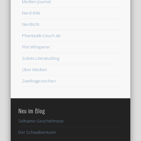
Medien Journal
Nerd Wiki
Nerdlicht
Phantastik-Couch.de
Plot Whisperer
Soleils Literaturblog
Über Medien
Zweifragezeichen
Neu im Blog
Seltsame Geschehnisse
Der Schwalbenturm