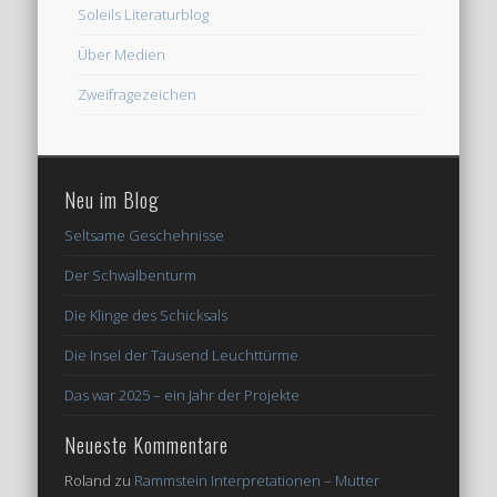
Soleils Literaturblog
Über Medien
Zweifragezeichen
Neu im Blog
Seltsame Geschehnisse
Der Schwalbenturm
Die Klinge des Schicksals
Die Insel der Tausend Leuchttürme
Das war 2025 – ein Jahr der Projekte
Neueste Kommentare
Roland
zu
Rammstein Interpretationen – Mutter