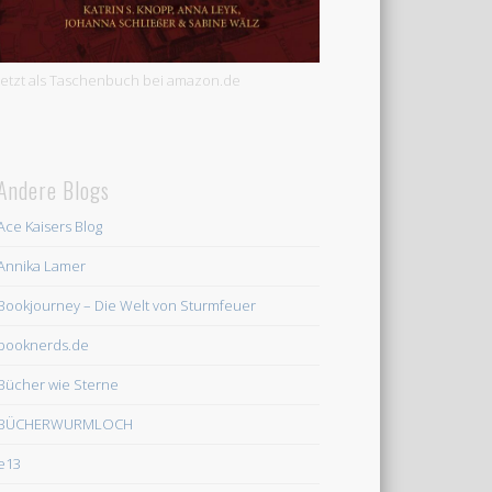
Jetzt als Taschenbuch bei amazon.de
Andere Blogs
Ace Kaisers Blog
Annika Lamer
Bookjourney – Die Welt von Sturmfeuer
booknerds.de
Bücher wie Sterne
BÜCHERWURMLOCH
e13