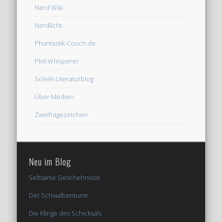
Nerd Wiki
Nerdlicht
Phantastik-Couch.de
Plot Whisperer
Soleils Literaturblog
Über Medien
Zweifragezeichen
Neu im Blog
Seltsame Geschehnisse
Der Schwalbenturm
Die Klinge des Schicksals