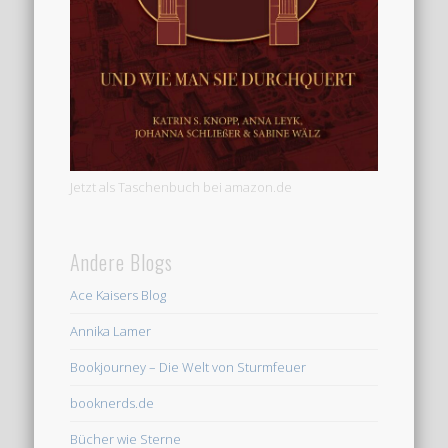
Jetzt als Taschenbuch bei amazon.de
Andere Blogs
Ace Kaisers Blog
Annika Lamer
Bookjourney – Die Welt von Sturmfeuer
booknerds.de
Bücher wie Sterne