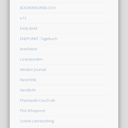
BÜCHERWURMLOCH
e13
Emily Bold
ENDPUNKT -Tagebuch
lesefieber
Lesestunden
Medien Journal
Nerd Wiki
Nerdlicht
Phantastik-Couch.de
Plot Whisperer
Soleils Literaturblog