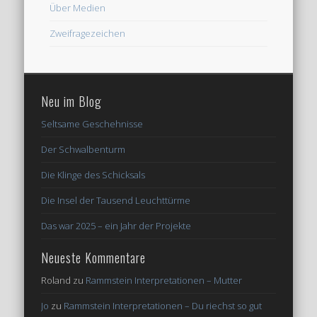
Über Medien
Zweifragezeichen
Neu im Blog
Seltsame Geschehnisse
Der Schwalbenturm
Die Klinge des Schicksals
Die Insel der Tausend Leuchttürme
Das war 2025 – ein Jahr der Projekte
Neueste Kommentare
Roland
zu
Rammstein Interpretationen – Mutter
Jo
zu
Rammstein Interpretationen – Du riechst so gut