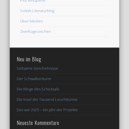
Plot Whisperer
Soleils Literaturblog
Über Medien
Zweifragezeichen
Neu im Blog
Seltsame Geschehnisse
Der Schwalbenturm
Die Klinge des Schicksals
Die Insel der Tausend Leuchttürme
Das war 2025 – ein Jahr der Projekte
Neueste Kommentare