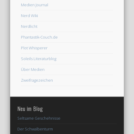
Medien Journal
Nerd Wiki
Nerdlicht
Phantastik-Couch.de
Plot Whisperer
Soleils Literaturblog
Über Medien
Zweifragezeichen
Neu im Blog
Seltsame Geschehnisse
Der Schwalbenturm