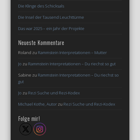
Die Klinge des Schicksals
Die Insel der Tausend Leuchttürme
Das war 2025 – ein Jahr der Projekte
Neueste Kommentare
Roland
zu
Rammstein Interpretationen – Mutter
Jo
zu
Rammstein Interpretationen – Du riechst so gut
Sabine
zu
Rammstein Interpretationen – Du riechst so
gut
Jo
zu
Rezi Suche und Rezi-Kodex
Michael Kothe, Autor
zu
Rezi Suche und Rezi-Kodex
Folge mir!