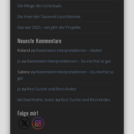
Die Klinge des Schicksals
Die Insel der Tausend Leuchttürme
Das war 2025 – ein Jahr der Projekte
Neueste Kommentare
Roland
zu
Rammstein Interpretationen – Mutter
Jo
zu
Rammstein Interpretationen – Du riechst so gut
Sabine
zu
Rammstein Interpretationen – Du riechst so
gut
Jo
zu
Rezi Suche und Rezi-Kodex
Michael Kothe, Autor
zu
Rezi Suche und Rezi-Kodex
Folge mir!