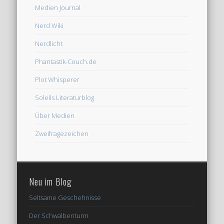
Medien Journal
Nerd Wiki
Nerdlicht
Phantastik-Couch.de
Plot Whisperer
Soleils Literaturblog
Über Medien
Zweifragezeichen
Neu im Blog
Seltsame Geschehnisse
Der Schwalbenturm