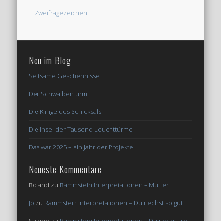
Zweifragezeichen
Neu im Blog
Seltsame Geschehnisse
Der Schwalbenturm
Die Klinge des Schicksals
Die Insel der Tausend Leuchttürme
Das war 2025 – ein Jahr der Projekte
Neueste Kommentare
Roland
zu
Rammstein Interpretationen – Mutter
Jo
zu
Rammstein Interpretationen – Du riechst so gut
Sabine
zu
Rammstein Interpretationen – Du riechst so