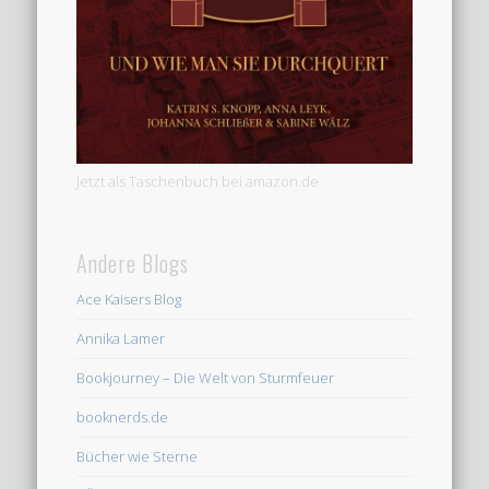
Jetzt als Taschenbuch bei amazon.de
Andere Blogs
Ace Kaisers Blog
Annika Lamer
Bookjourney – Die Welt von Sturmfeuer
booknerds.de
Bücher wie Sterne