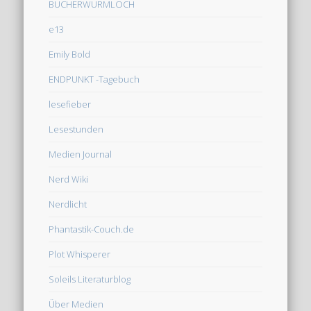
BÜCHERWURMLOCH
e13
Emily Bold
ENDPUNKT -Tagebuch
lesefieber
Lesestunden
Medien Journal
Nerd Wiki
Nerdlicht
Phantastik-Couch.de
Plot Whisperer
Soleils Literaturblog
Über Medien