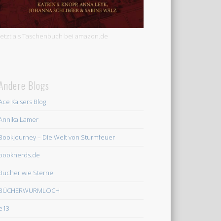
Jetzt als Taschenbuch bei amazon.de
Andere Blogs
Ace Kaisers Blog
Annika Lamer
Bookjourney – Die Welt von Sturmfeuer
booknerds.de
Bücher wie Sterne
BÜCHERWURMLOCH
e13