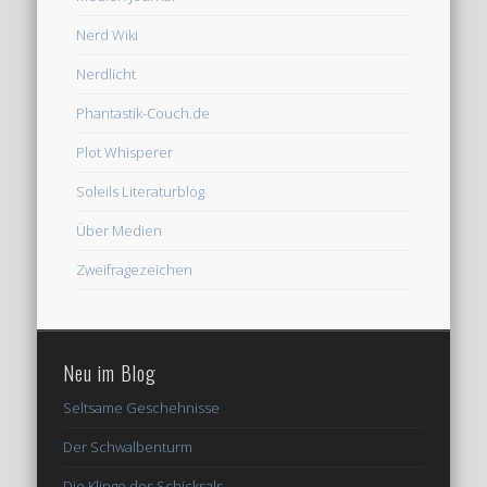
Nerd Wiki
Nerdlicht
Phantastik-Couch.de
Plot Whisperer
Soleils Literaturblog
Über Medien
Zweifragezeichen
Neu im Blog
Seltsame Geschehnisse
Der Schwalbenturm
Die Klinge des Schicksals