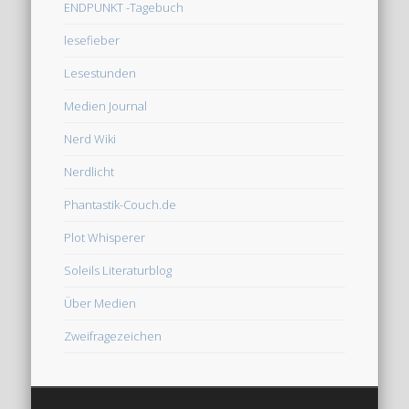
ENDPUNKT -Tagebuch
lesefieber
Lesestunden
Medien Journal
Nerd Wiki
Nerdlicht
Phantastik-Couch.de
Plot Whisperer
Soleils Literaturblog
Über Medien
Zweifragezeichen