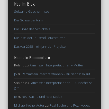
Neu im Blog
Seltsame Geschehnisse
Der Schwalbenturm
Die Klinge des Schicksals
Die Insel der Tausend Leuchttürme
Das war 2025 – ein Jahr der Projekte
Neueste Kommentare
Roland
zu
Rammstein Interpretationen – Mutter
Jo
zu
Rammstein Interpretationen – Du riechst so gut
Sabine
zu
Rammstein Interpretationen – Du riechst so
gut
Jo
zu
Rezi Suche und Rezi-Kodex
Michael Kothe, Autor
zu
Rezi Suche und Rezi-Kodex