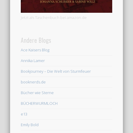
Jetzt als Taschenbuch bei amazon.de
Andere Blogs
Ace Kaisers Blog
Annika Lamer
Bookjourney – Die Welt von Sturmfeuer
booknerds.de
Bücher wie Sterne
BÜCHERWURMLOCH
e13
Emily Bold